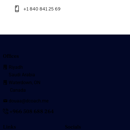
+1 840 841 25 69
Offices
Riyadh
Saudi Arabia
Waterdown, ON
Canada
douaa@dcoach.me
+966 508 688 264
Links
Socials